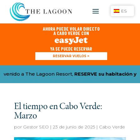
ES
AHORA PUEDE VOLAR DIRECTO
A CABO VERDE CON
YA SE PUEDE RESERVAR
RESERVAR VUELOS >
ido a The Lagoon Resort,
RESERVE su habitación y REC
El tiempo en Cabo Verde:
Marzo
por
Gestor SEO
|
23 de junio de 2025
|
Cabo Verde