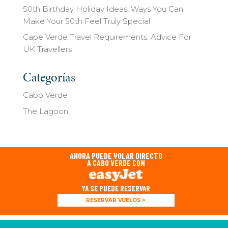
50th Birthday Holiday Ideas: Ways You Can
Make Your 50th Feel Truly Special
Cape Verde Travel Requirements: Advice For
UK Travellers
Categorías
Cabo Verde
The Lagoon
AHORA PUEDE VOLAR DIRECTO
A CABO VERDE CON
YA SE PUEDE RESERVAR
RESERVAR VUELOS >