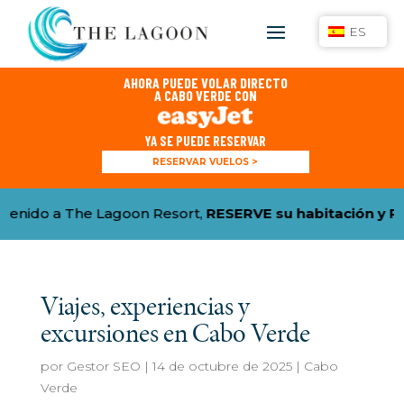
ES
AHORA PUEDE VOLAR DIRECTO
A CABO VERDE CON
YA SE PUEDE RESERVAR
RESERVAR VUELOS >
ido a The Lagoon Resort,
RESERVE su habitación y REC
Viajes, experiencias y
excursiones en Cabo Verde
por
Gestor SEO
|
14 de octubre de 2025
|
Cabo
Verde