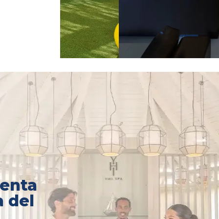
iventa
 del