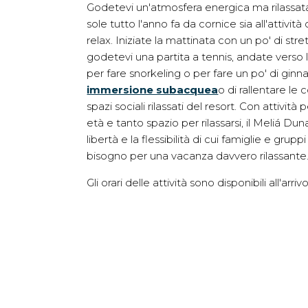
Godetevi un'atmosfera energica ma rilassata
sole tutto l'anno fa da cornice sia all'attività
relax. Iniziate la mattinata con un po' di stre
godetevi una partita a tennis, andate verso l
per fare snorkeling o per fare un po' di ginna
immersione subacquea
o di rallentare le 
spazi sociali rilassati del resort. Con attività 
età e tanto spazio per rilassarsi, il Meliá Duna
libertà e la flessibilità di cui famiglie e grup
bisogno per una vacanza davvero rilassante
Gli orari delle attività sono disponibili all'arrivo