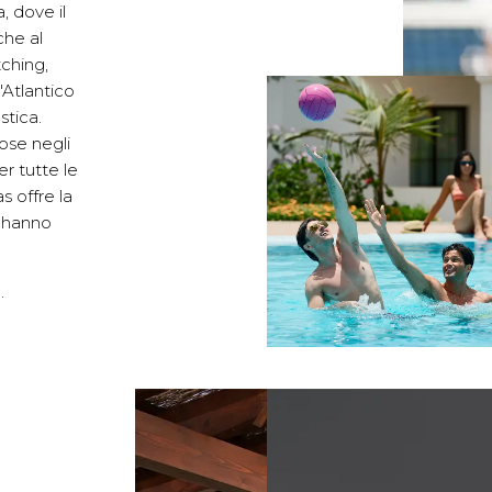
, dove il
 che al
tching,
'Atlantico
stica.
cose negli
per tutte le
s offre la
pi hanno
.
.