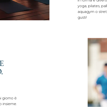
in forma e diverti
yoga, pilates, pa
aquagym o stretc
gusti!
E
,
i giorno è
so insieme.