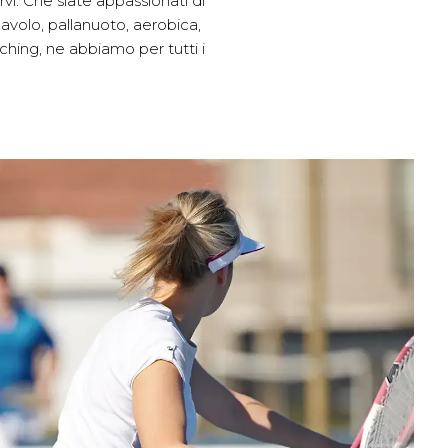
rvi. Che siate appassionati di
llavolo, pallanuoto, aerobica,
hing, ne abbiamo per tutti i