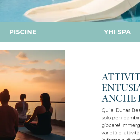
PISCINE
YHI SPA
ATTIVI
ENTUSI
ANCHE P
Qui al Dunas Bea
solo per i bambin
giocare! Immerge
varietà di attivi