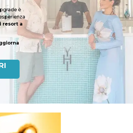
Upgrade è
 esperienza
 resort a
ggiorna
RI