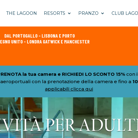
THE LAGOON
RESORTS
PRANZO
CLUB LAGO
DAL PORTOGALLO - LISBONA E PORTO
REGNO UNITO - LONDRA GATWICK E MANCHESTER
PRENOTA la tua camera e RICHIEDI LO SCONTO 15%
con i
 aeroportuali con la prenotazione della camera e fino a
1
applicabili clicca qui
VITÀ PER ADULTI