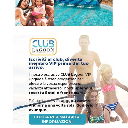
Iscriviti al club, diventa
membro VIP prima del tuo
arrivo.
Il nostro esclusivo CLUB Lagoon VIP
Upgrade è stato progettato per
elevare la vostra esperienza di
vacanza attraverso i nostri
splendidi
resort a 5 stelle fronte mare.
Più scelta, più vantaggi, più vacanze.
Aggiorna una volta sola. Goditelo
ovunque.
CLICCA PER MAGGIORI
INFORMAZIONI