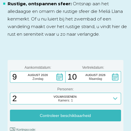
Rustige, ontspannen sfeer:
Ontsnap aan het
alledaagse en omarm de rustige sfeer die Meliá Llana
kenmerkt. Of u nu luiert bij het zwembad of een
wandeling maakt over het rustige strand, u vindt hier de
rust en sereniteit waar u zo naar verlangde.
Aankomstdatum:
Vertrekdatum:
9
10
AUGUST 2026
AUGUST 2026
Zondag
Maandag
Personen:
2
VOLWASSENEN:
Kamers: 1
Kortingscode: