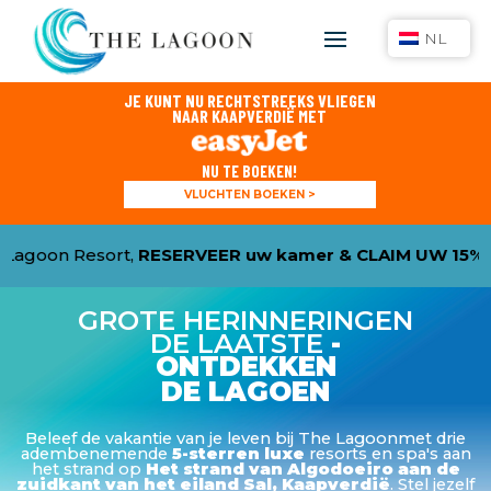
NL
JE KUNT NU RECHTSTREEKS VLIEGEN
NAAR KAAPVERDIË MET
NU TE BOEKEN!
VLUCHTEN BOEKEN >
ort,
RESERVEER uw kamer & CLAIM UW 15% KORTING
me
GROTE HERINNERINGEN
DE LAATSTE
-
ONTDEKKEN
DE LAGOEN
Beleef de vakantie van je leven bij
The Lagoonmet drie
adembenemende
5-sterren luxe
resorts en spa's aan
het strand op
Het strand van Algodoeiro aan de
zuidkant van het eiland Sal, Kaapverdië
. Stel jezelf