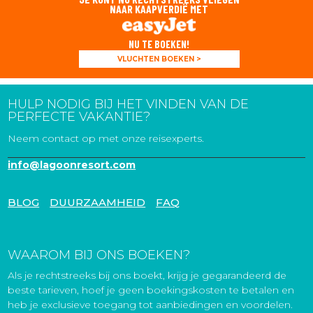
NAAR KAAPVERDIË MET
NU TE BOEKEN!
VLUCHTEN BOEKEN >
HULP NODIG BIJ HET VINDEN VAN DE
PERFECTE VAKANTIE?
Neem contact op met onze reisexperts.
info@lagoonresort.com
BLOG
DUURZAAMHEID
FAQ
WAAROM BIJ ONS BOEKEN?
Als je rechtstreeks bij ons boekt, krijg je gegarandeerd de
beste tarieven, hoef je geen boekingskosten te betalen en
heb je exclusieve toegang tot aanbiedingen en voordelen.