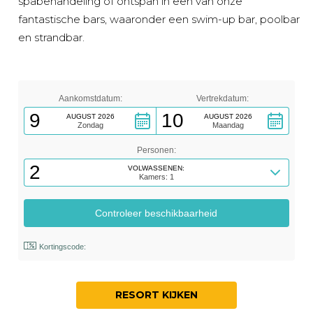
spabehandeling of ontspan in een van onze
fantastische bars, waaronder een swim-up bar, poolbar
en strandbar.
Aankomstdatum:
Vertrekdatum:
9
10
AUGUST 2026
AUGUST 2026
Zondag
Maandag
Personen:
2
VOLWASSENEN:
Kamers: 1
Kortingscode:
RESORT KIJKEN