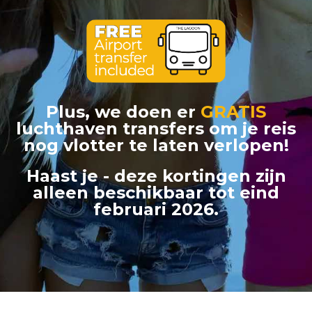
Plus, we doen er
GRATIS
luchthaven
transfers om je reis
nog vlotter te laten verlopen!
Haast je - deze kortingen zijn
alleen beschikbaar
tot eind
februari 2026.