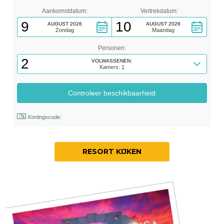
Aankomstdatum:
Vertrekdatum:
9
10
AUGUST 2026
AUGUST 2026
Zondag
Maandag
Personen:
2
VOLWASSENEN:
Kamers: 1
Kortingscode:
RESORT KIJKEN