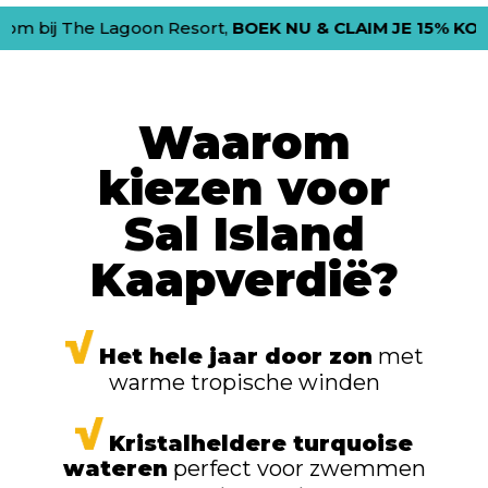
e Lagoon Resort,
BOEK NU & CLAIM JE 15% KORTING
met
Waarom
kiezen voor
Sal Island
Kaapverdië?
Het hele jaar door zon
met
warme tropische winden
Kristalheldere turquoise
wateren
perfect voor zwemmen