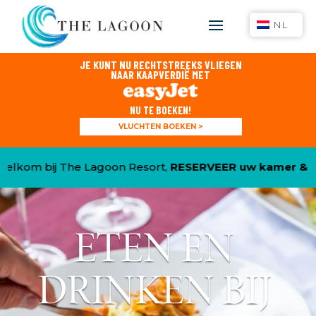
NL
JE KUNT NU RECHTSTREEKS VLIEGEN
NAAR KAAPVERDIË MET
NU TE BOEKEN!
VLUCHTEN BOEKEN >
 The Lagoon Resort,
RESERVEER uw kamer & CLAIM UW 
ETEN EN
DRINKEN BIJ