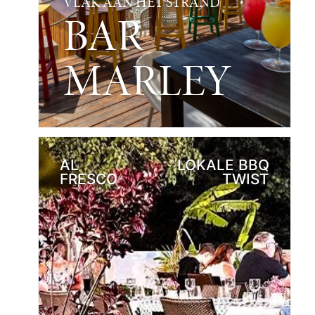
VLAK AAN HET STRAND
BAR
MARLEY
AL
LOKALE BBQ
FRESCO
TWIST