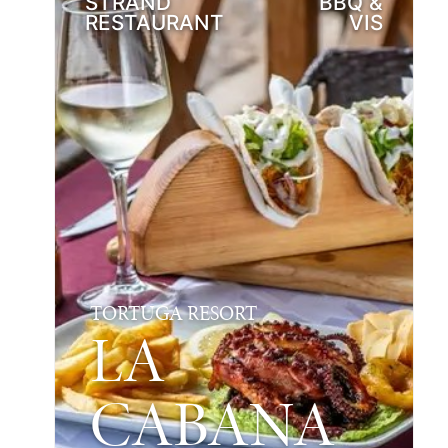
STRAND
BBQ &
RESTAURANT
VIS
TORTUGA RESORT
LA
CABANA