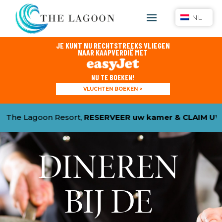
NL
JE KUNT NU RECHTSTREEKS VLIEGEN
NAAR KAAPVERDIË MET
NU TE BOEKEN!
VLUCHTEN BOEKEN >
ESERVEER uw kamer & CLAIM UW 15% KORTING
met pr
DINEREN
BIJ DE