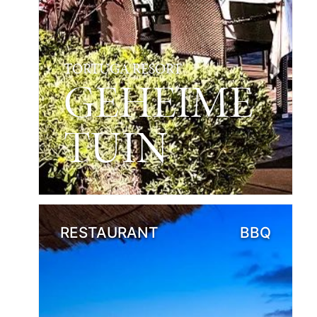
TORTUGA RESORT
GEHEIME
TUIN
RESTAURANT
BBQ