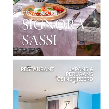
DUNAS RESORT
SIGNORA
SASSI
RESTAURANT
JAPANS &
PERUAANS
GEÏNSPIREERD