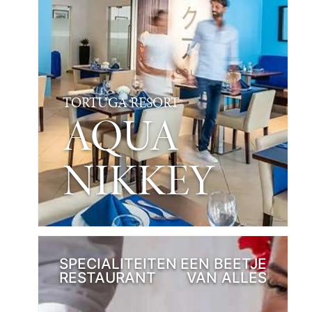
TORTUGA RESORT
AQUA
NIKKEY
SPECIALITEITEN
EEN BEETJE
RESTAURANT
VAN ALLES