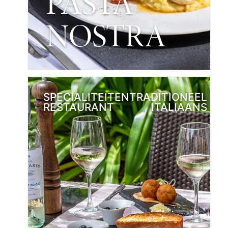
PASTA
NOSTRA
SPECIALITEITEN
TRADITIONEEL
RESTAURANT
ITALIAANS