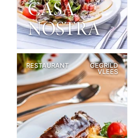
CASA
NOSTRA
RESTAURANT
GEGRILD
VLEES