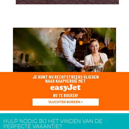
JE KUNT NU RECHTSTREEKS VLIEGEN
NAAR KAAPVERDIË MET
NU TE BOEKEN!
VLUCHTEN BOEKEN >
HULP NODIG BIJ HET VINDEN VAN DE
PERFECTE VAKANTIE?