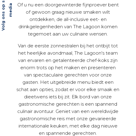
V
o
l
g
o
n
s
o
p
s
o
c
i
a
l
m
e
d
i
Of u nu een doorgewinterde fijnproever bent
a
of gewoon graag nieuwe smaken wilt
ontdekken, de all-inclusive eet- en
drinkgelegenheden van The Lagoon komen
tegemoet aan uw culinaire wensen.
Van de eerste zonnestralen bij het ontbijt tot
het heerlijke avondmaal, The Lagoon's team
van ervaren en getalenteerde chef-koks zijn
enorm trots op het maken en presenteren
van spectaculaire gerechten voor onze
gasten. Het uitgebreide menu biedt een
schat aan opties, zodat er voor elke smaak en
dieetwens iets bij zit. Elk bord van onze
gastronomische gerechten is een spannend
culinair avontuur. Geniet van een wereldwijde
gastronomische reis met onze gevarieerde
internationale keuken, met elke dag nieuwe
en spannende gerechten.