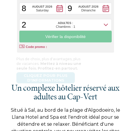
8
9
AUGUST 2026
AUGUST 2026
Saturday
Dimanche
2
ADULTES :
Chambres : 1
Code promo :
Un complexe hôtelier réservé aux
adultes au Cap-Vert
Situé à Sal, au bord de la plage d'Algodoeiro, le
Llana Hotel and Spa est l'endroit idéal pour se
détendre et se relaxer. Bénéficiant d'une
situation centrale, vous pourrez visiter les sites
locaux tels que le jardin botanique de Viveiro,
les célèbres salines ou les centres touristiques
voisins, tels que la plage de Santa Maria.