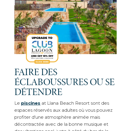
FAIRE DES
ÉCLABOUSSURES OU SE
DÉTENDRE
Le
piscines
at Llana Beach Resort sont des
espaces réservés aux adultes où vous pouvez
profiter d'une atmosphère animée mais
décontractée avec de la bonne musique et
des vibrations cool, juste à côté du bar de la
piscine pour que vous puissiez vous rafraîchir
tout au long de la journée.
Une variété de
activités
Des activités telles