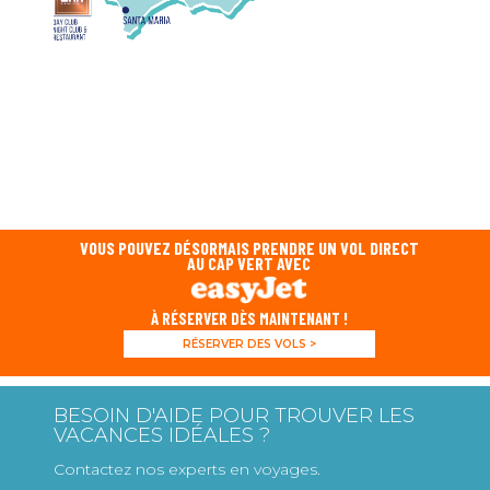
VOUS POUVEZ DÉSORMAIS PRENDRE UN VOL DIRECT
AU CAP VERT AVEC
À RÉSERVER DÈS MAINTENANT !
RÉSERVER DES VOLS >
BESOIN D'AIDE POUR TROUVER LES
VACANCES IDÉALES ?
Contactez nos experts en voyages.
info@lagoonresort.com
BLOG
DURABILITÉ
FAQ