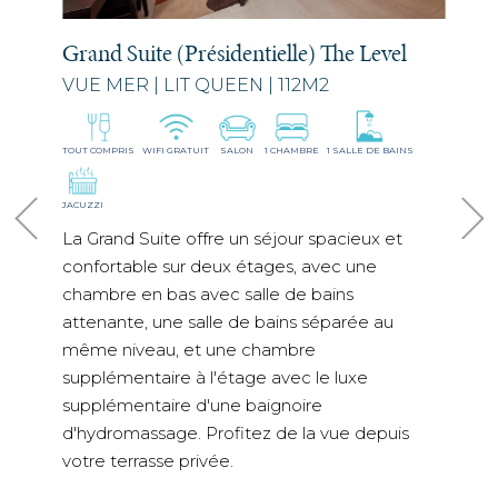
TOUT COMPRIS
WIFI GRATUIT
SALON
1 CHAMBRE
1 SALLE DE BAINS
TOUT C
Prof
JACUZZI
cham
La Grand Suite offre un séjour spacieux et
doté
ur
confortable sur deux étages, avec une
Les 
chambre en bas avec salle de bains
bain
re
attenante, une salle de bains séparée au
comp
même niveau, et une chambre
clim
une
supplémentaire à l'étage avec le luxe
conn
t,
supplémentaire d'une baignoire
un p
d'hydromassage. Profitez de la vue depuis
nive
rmet
votre terrasse privée.
perm
spéc