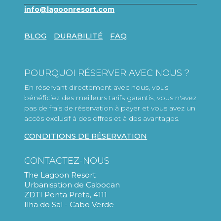
POURQUOI RÉSERVER AVEC NOUS ?
En réservant directement avec nous, vous
bénéficiez des meilleurs tarifs garantis, vous n'avez
pas de frais de réservation à payer et vous avez un
accès exclusif à des offres et à des avantages.
CONDITIONS DE RÉSERVATION
CONTACTEZ-NOUS
The Lagoon Resort
Urbanisation de Cabocan
ZDTI Ponta Preta, 4111
Ilha do Sal - Cabo Verde
Dunas Resort :
+238 242 2340
Sol Dunas Family Fun :
+238 242 2340
Llana Resort :
+238 242 4250
Laguna Resort :
+238 242 2370