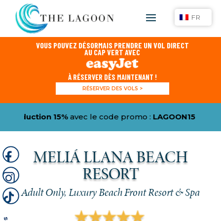
FR
VOUS POUVEZ DÉSORMAIS PRENDRE UN VOL DIRECT
AU CAP VERT AVEC
À RÉSERVER DÈS MAINTENANT !
RÉSERVER DES VOLS >
%
avec le code promo :
LAGOON15
Plus
vous obtenez 
MELIÁ LLANA BEACH
RESORT
Adult Only, Luxury Beach Front Resort & Spa