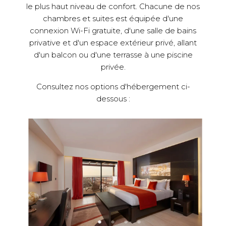
d'un balcon ou d'une terrasse à une piscine
privée.
Consultez nos options d'hébergement ci-
dessous :
Grand Suite (Présidentielle) The Level
La s
E |
VUE MER | LIT QUEEN | 112M2
VUE