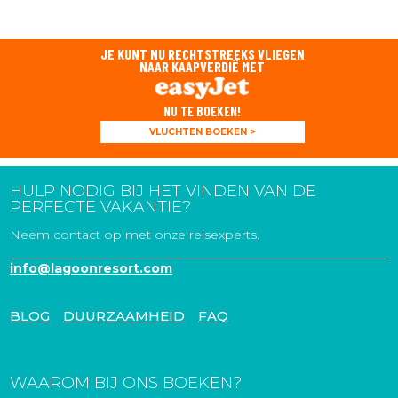
JE KUNT NU RECHTSTREEKS VLIEGEN
NAAR KAAPVERDIË MET
NU TE BOEKEN!
VLUCHTEN BOEKEN >
HULP NODIG BIJ HET VINDEN VAN DE
PERFECTE VAKANTIE?
Neem contact op met onze reisexperts.
info@lagoonresort.com
BLOG
DUURZAAMHEID
FAQ
WAAROM BIJ ONS BOEKEN?