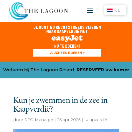
NL
JE KUNT NU RECHTSTREEKS VLIEGEN
NAAR KAAPVERDIË MET
NU TE BOEKEN!
VLUCHTEN BOEKEN >
elkom bij The Lagoon Resort,
RESERVEER uw kamer & C
Kun je zwemmen in de zee in
Kaapverdië?
door
SEO Manager
|
25 apr 2025
|
Kaapverdië